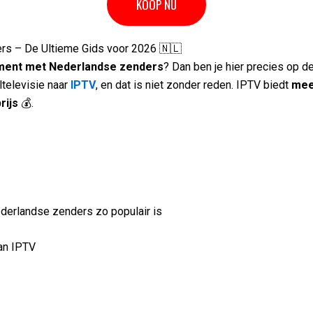
KOOP NU
s – De Ultieme Gids voor 2026 🇳🇱
ment met Nederlandse zenders
? Dan ben je hier precies op d
ltelevisie naar
IPTV
, en dat is niet zonder reden. IPTV biedt
mee
rijs
💰.
erlandse zenders zo populair is
van IPTV