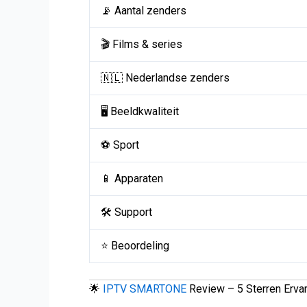
📡 Aantal zenders
🎬 Films & series
🇳🇱 Nederlandse zenders
🖥️ Beeldkwaliteit
⚽ Sport
📱 Apparaten
🛠️ Support
⭐ Beoordeling
🌟
IPTV SMARTONE
Review – 5 Sterren Ervar