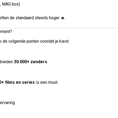
PC, MAG box)
tten de standaard steeds hoger 🔥.
nement?
p de volgende punten voordat je kiest:
 bieden
30.000+ zenders
.
0+ films en series
is een must.
ervaring.