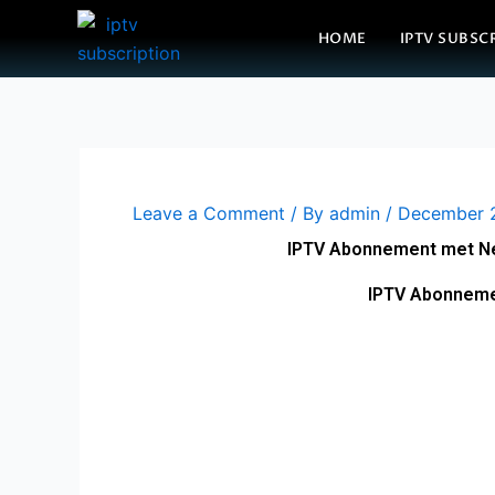
Skip
HOME
IPTV SUBSC
to
content
Leave a Comment
/ By
admin
/
December 
IPTV Abonnement met Ned
IPTV Abonneme