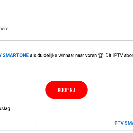
ners.
V SMARTONE
als duidelijke winnaar naar voren 🏆. Dit IPTV a
KOOP NU
pslag
IPTV SM