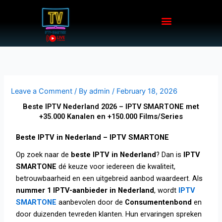
Skip
Menu
to
content
Leave a Comment
/ By
admin
/
February 18, 2026
Beste IPTV Nederland 2026 – IPTV SMARTONE met
+35.000 Kanalen en +150.000 Films/Series
Beste IPTV in Nederland – IPTV SMARTONE
Op zoek naar de
beste IPTV in Nederland
? Dan is
IPTV
SMARTONE
dé keuze voor iedereen die kwaliteit,
betrouwbaarheid en een uitgebreid aanbod waardeert. Als
nummer 1 IPTV-aanbieder in Nederland
, wordt
IPTV
SMARTONE
aanbevolen door de
Consumentenbond
en
door duizenden tevreden klanten. Hun ervaringen spreken