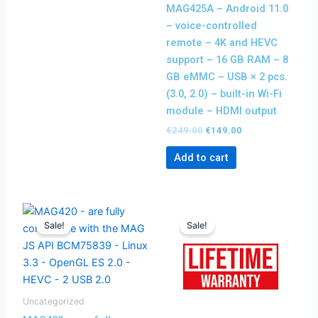
MAG425A – Android 11.0
– voice-controlled
remote – 4K and HEVC
support – 16 GB RAM – 8
GB eMMC – USB × 2 pcs.
(3.0, 2.0) – built-in Wi-Fi
module – HDMI output
€
249.00
€
149.00
Add to cart
Original
Current
Original
Current
price
price
price
price
Sale!
Sale!
was:
is:
was:
is:
€239.00.
€139.00.
€437.00.
€237.00.
Uncategorized