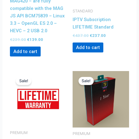
MAG420 – are fully
compatible with the MAG
STANDARD
JS API BCM75839 – Linux
IPTV Subscription
3.3 – OpenGL ES 2.0 –
LIFETIME Standard
HEVC – 2 USB 2.0
€
437.00
€
237.00
€
239.00
€
139.00
Add to cart
Add to cart
Original
Current
Original
Current
price
price
price
price
Sale!
Sale!
was:
is:
was:
is:
€467.00.
€267.00.
€105.00.
€89.00.
PREMIUM
PREMIUM