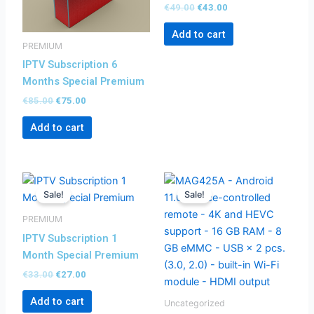
€
49.00
€
43.00
Add to cart
PREMIUM
IPTV Subscription 6
Months Special Premium
€
85.00
€
75.00
Add to cart
Original
Current
Original
Current
price
price
price
price
Sale!
Sale!
was:
is:
was:
is:
€33.00.
€27.00.
€249.00.
€149.00.
PREMIUM
IPTV Subscription 1
Month Special Premium
€
33.00
€
27.00
Add to cart
Uncategorized