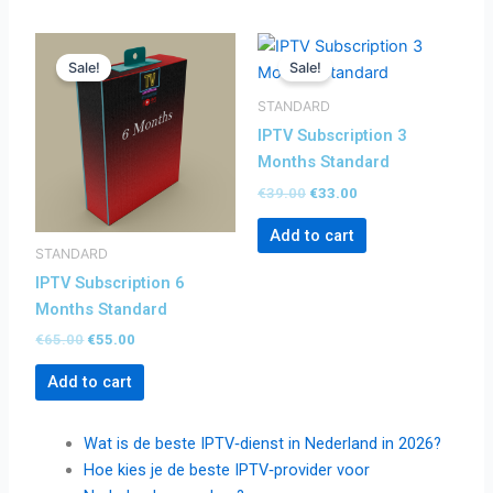
Original
Current
Original
Current
price
price
price
price
Sale!
Sale!
was:
is:
was:
is:
€65.00.
€55.00.
€39.00.
€33.00.
STANDARD
IPTV Subscription 3
Months Standard
€
39.00
€
33.00
Add to cart
STANDARD
IPTV Subscription 6
Months Standard
€
65.00
€
55.00
Add to cart
Wat is de beste IPTV‑dienst in Nederland in 2026?
Hoe kies je de beste IPTV‑provider voor