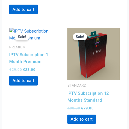
Add to cart
Original
Current
Original
Current
price
price
price
price
Sale!
Sale!
was:
is:
was:
is:
€29.00.
€23.00.
€90.00.
€79.00.
PREMIUM
IPTV Subscription 1
Month Premium
€
29.00
€
23.00
Add to cart
STANDARD
IPTV Subscription 12
Months Standard
€
90.00
€
79.00
Add to cart