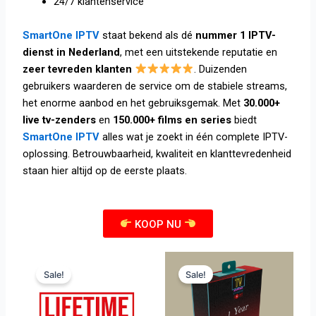
24/7 klantenservice
SmartOne IPTV
staat bekend als dé
nummer 1 IPTV-
dienst in Nederland
, met een uitstekende reputatie en
zeer tevreden klanten
. Duizenden
gebruikers waarderen de service om de stabiele streams,
het enorme aanbod en het gebruiksgemak. Met
30.000+
live tv-zenders
en
150.000+ films en series
biedt
SmartOne IPTV
alles wat je zoekt in één complete IPTV-
oplossing. Betrouwbaarheid, kwaliteit en klanttevredenheid
staan hier altijd op de eerste plaats.
KOOP NU
Original
Current
Original
Current
price
price
price
price
Sale!
Sale!
was:
is:
was:
is:
€497.00.
€297.00.
€119.00.
€99.00.