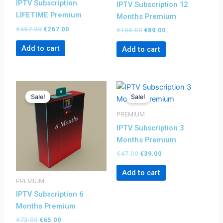
IPTV Subscription
IPTV Subscription 12
LIFETIME Premium
Months Premium
€
467.00
€
267.00
€
105.00
€
89.00
Add to cart
Add to cart
Original
Current
Original
Current
price
price
price
price
Sale!
Sale!
was:
is:
was:
is:
€73.00.
€65.00.
€47.00.
€39.00.
PREMIUM
IPTV Subscription 3
Months Premium
€
47.00
€
39.00
Add to cart
PREMIUM
IPTV Subscription 6
Months Premium
€
73.00
€
65.00