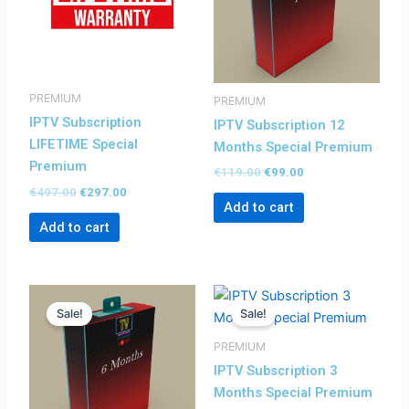
PREMIUM
PREMIUM
IPTV Subscription
IPTV Subscription 12
LIFETIME Special
Months Special Premium
Premium
€
119.00
€
99.00
€
497.00
€
297.00
Add to cart
Add to cart
Original
Current
Original
Current
price
price
price
price
Sale!
Sale!
was:
is:
was:
is:
€85.00.
€75.00.
€49.00.
€43.00.
PREMIUM
IPTV Subscription 3
Months Special Premium